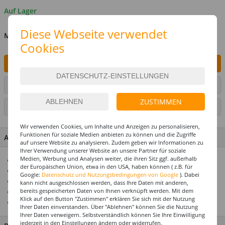
Auf Lager
Diese Webseite verwendet
MENGE
Cookies
IN DEN WARENKORB
ARTIKEL AUF WUNSCHLISTE SETZEN
ZUSTIMMEN
SEITE DRUCKEN
Wir verwenden Cookies, um Inhalte und Anzeigen zu personalisieren,
Funktionen für soziale Medien anbieten zu können und die Zugriffe
ARTIKEL MERKMALE & DETAILS
auf unsere Website zu analysieren. Zudem geben wir Informationen zu
Ihrer Verwendung unserer Website an unsere Partner für soziale
Medien, Werbung und Analysen weiter, die ihren Sitz ggf. außerhalb
Für die perfekte Motto- & Themenparty
der Europäischen Union, etwa in den USA, haben können ( z.B. für
Alle Artikel abgestimmt im Design
Google:
Datenschutz und Nutzungsbedingungen von Google
). Dabei
Premium-Qualität
kann nicht ausgeschlossen werden, dass Ihre Daten mit anderen,
bereits gespeicherten Daten von Ihnen verknüpft werden. Mit dem
Top-Preis-Leistungsverhältnis
Klick auf den Button "Zustimmen" erklären Sie sich mit der Nutzung
Einer unserer Top-Seller
Ihrer Daten einverstanden. Über "Ablehnen" können Sie die Nutzung
Ihrer Daten verweigern. Selbstverständlich können Sie Ihre Einwilligung
jederzeit in den Einstellungen ändern oder widerrufen.