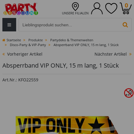
0
UNSERE FILIALEN
Eingabefeld für die Produktsuche im Header
PR
Startseite
Produkte
Partydeko & Themenwelten
Disco-Party & VIP-Party
Absperrband VIP ONLY, 15 m lang, 1 Stück
Vorheriger Artikel
Nächster Artikel
Absperrband VIP ONLY, 15 m lang, 1 Stück
Art.Nr.: KFO22559