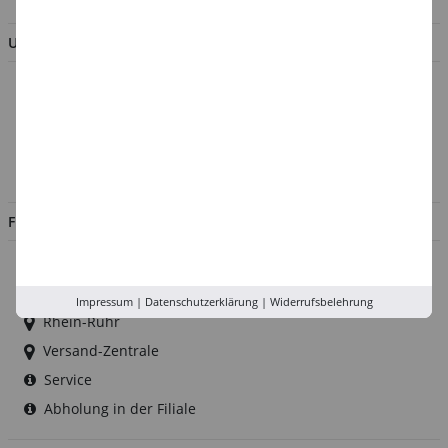
UNTERNEHMEN
Über uns
Kontakt
Impressum
Jobs
FILIALEN
Düsseldorf
Köln
Impressum
|
Datenschutzerklärung
|
Widerrufsbelehrung
Rhein-Ruhr
Versand-Zentrale
Service
Abholung in der Filiale